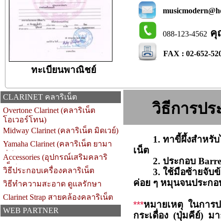
musicmodern@hot
คุ
088-123-4562
FAX : 02-652-52
ทะเบียนพาณิชย์
CLARINET คลาริเน็ต
วิธีการปร
Overtone Clarinet (คลาริเน็ต
โอเวอร์โทน)
Midway Clarinet (คลาริเน็ต มิดเวย์)
1. ทาขี้ผึ้งสำหรับไม
Yamaha Clarinet (คลาริเน็ต ยามา
เน็ต
ฮ่า)
Accessories (อุปกรณ์เสริมคลาริ
2. ประกอบ Barrel เ
เน็ต)
วิธีประกอบเครื่องคลาริเน็ต
3. ใช้มือซ้ายจับข้อ
ค่อย ๆ หมุนจนประกอบ
วิธีทำความสะอาด ดูแลรักษา
Clarinet Strap สายคล้องคลาริเน็ต
***
หมายเหตุ ในการประ
WEB PARTNER
กระเดื่อง (ปุ่มคีย์) 